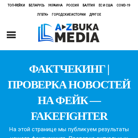
ТОП-ФЕЙКИ
БЕЛАРУСЬ
УКРАИНА
РОССИЯ
БАЛТИЯ
ЕС И США
COVID-19
ЛГБТК+
ГОРОДСКИЕ ИСТОРИИ
ДРУГОЕ
ФАКТЧЕКИНГ |
ПРОВЕРКА НОВОСТЕЙ
НА ФЕЙК —
FAKEFIGHTER
На этой странице мы публикуем результаты