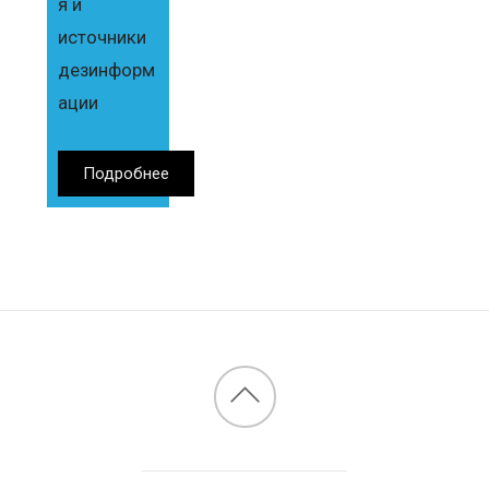
я и
источники
дезинформ
ации
Подробнее