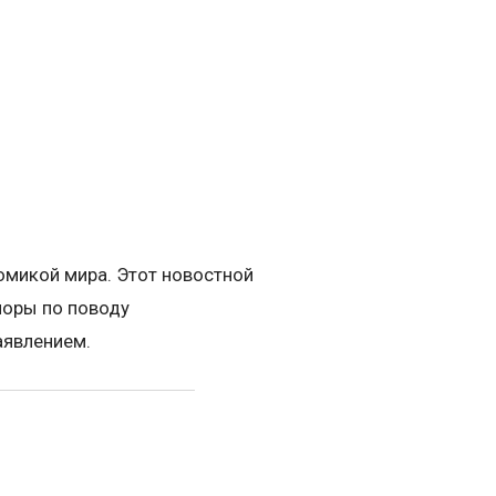
омикой мира. Этот новостной
поры по поводу
аявлением.