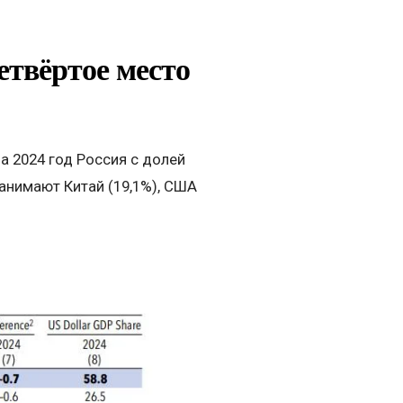
твёртое место
а 2024 год Россия с долей
занимают Китай (19,1%), США