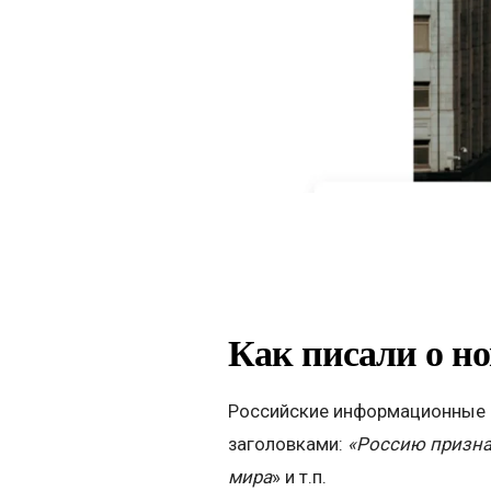
Как писали о но
Российские информационные р
заголовками:
«Россию призна
мира
» и т.п.