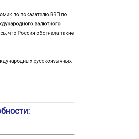
номик по показателю ВВП по
дународного валютного
сь, что Россия обогнала такие
международных русскоязычных
обности: