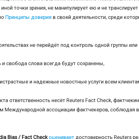
 иной точки зрения, не манипулирует ею и не транслируе
яло
Принципы доверия
в своей деятельности, среди кото
тоятельствах не перейдёт под контроль одной группы или
 и свобода слова всегда будут сохранены,
истрастные и надежные новостные услуги всем клиента
кта ответственность несёт Reuters Fact Check, фактчеки
ом Международной ассоциации фактчекеров, соблюдая 
dia
Bias
/
Fact
Check
оценивает
достоверность Reuters р