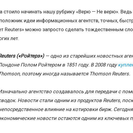
а стоило начинать нашу рубрику «Верю — Не верю». Ведь
оположник идеи информационных агентств, точных, быстр
т Reuters» можно запросто сделать тождественным слов
гих лет.
Reuters («Ройтерз»)
— одно из старейших новостных аге
Лондоне Полом Ройтером в 1851 году. В 2008 году
купле
Thomson, поэтому иногда называется Thomson
Reuters
.
Изначально агентство создавалось для передачи с по
сводок. Новости стали одним из продуктов
Reuters
, пос
непосредственное влияние на котировки бирж. Сегодня
экономические новости остаются одним из ключевых п