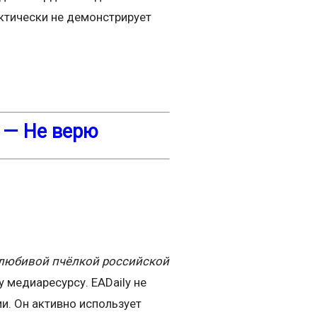
актически не демонстрирует
 — Не верю
любивой пчёлкой российской
 медиаресурсу. EADaily не
и. Он активно использует