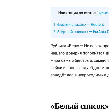
Навигация по статье
[
Скрыт
1
«Белый список» — Reuters
2
«Чёрный список» — EurAsia D
Рубрика «Верю — Не верю» пр
нашего доверия пополнятся дв
мира самые быстрые, самые т
фейки и пропаганду. Одно мо
заведёт вас в непроходимые деб
«Белый список