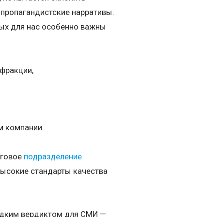
т пропагандистские нарративы.
рых для нас особенно важны
 фракции,
м компании.
нговое
подразделение
высокие стандарты качества
едким вердиктом для СМИ —