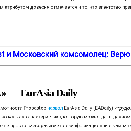
им атрибутом доверия отмечается и то, что агентство пр
st и Московский комсомолец: Верю
к» —
EurAsia
Daily
амотности Propastop
назвал
EurAsia Daily (EADaily)
«трудо
ьно мягкая характеристика, которую можно дать данному
же не просто разворачивает дезинформационные кампани