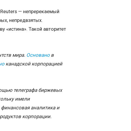
 Reuters — непререкаемый
ых, непредвзятых.
у «истина». Такой авторитет
нтств мира.
Основано
в
но
канадской корпорацией
мощью телеграфа биржевых
кольку имели
 финансовая аналитика и
родуктов корпорации.