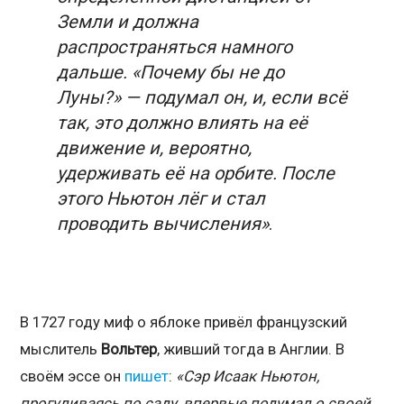
Земли и должна
распространяться намного
дальше. «Почему бы не до
Луны?» — подумал он, и, если всё
так, это должно влиять на её
движение и, вероятно,
удерживать её на орбите. После
этого Ньютон лёг и стал
проводить вычисления»
.
В 1727 году миф о яблоке привёл французский
мыслитель
Вольтер
, живший тогда в Англии. В
своём эссе он
пишет
:
«Сэр Исаак Ньютон,
прогуливаясь по саду, впервые подумал о своей