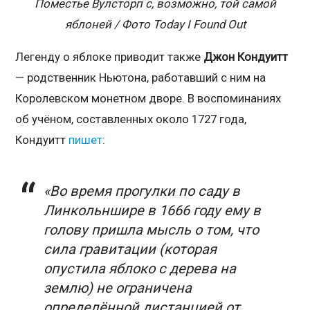
Поместье Вулсторп с, возможно, той самой
яблоней / Фото
Today I Found Out
Легенду о яблоке приводит также
Джон Кондуитт
— родственник Ньютона, работавший с ним на
Королевском монетном дворе. В воспоминаниях
об учёном, составленных около 1727 года,
Кондуитт
пишет
:
«Во время прогулки по саду в
Линкольншире в 1666 году ему в
голову пришла мысль о том, что
сила гравитации (которая
опустила яблоко с дерева на
землю) не ограничена
определённой дистанцией от