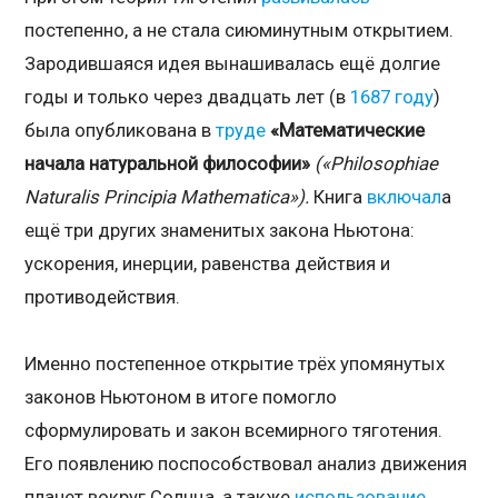
постепенно, а не стала сиюминутным открытием.
Зародившаяся идея вынашивалась ещё долгие
годы и только через двадцать лет (в
1687 году
)
была опубликована в
труде
«Математические
начала натуральной философии»
(«Philosophiae
Naturalis Principia Mathematica»).
Книга
включал
а
ещё три других знаменитых закона Ньютона:
ускорения, инерции, равенства действия и
противодействия.
Именно постепенное открытие трёх упомянутых
законов Ньютоном в итоге помогло
сформулировать и закон всемирного тяготения.
Его появлению поспособствовал анализ движения
планет вокруг Солнца, а также
использование