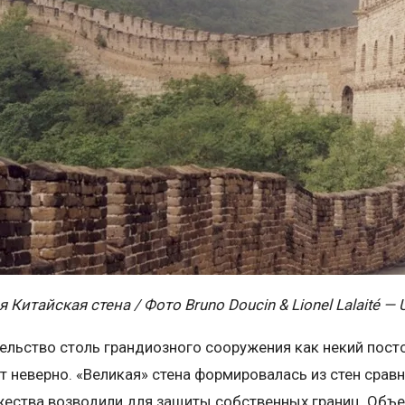
 Китайская стена / Фото Bruno Doucin & Lionel Lalaité 
тельство столь грандиозного сооружения как некий пос
 неверно. «Великая» стена формировалась из стен срав
ества возводили для защиты собственных границ. Объед