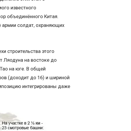
мого известного
тор объединённого Китая.
) армии солдат, охраняющих
ехи строительства этого
от Ляодуна на востоке до
Тао на юге. В общей
ров (доходит до 16) и шириной
омпозицию интегрированы даже