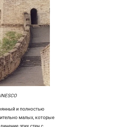
— UNESCO
тоянный и полностью
нительно малых, которые
инение этих стен с