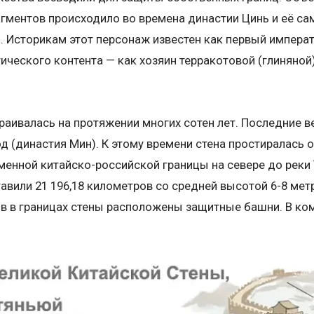
ментов происходило во времена династии Цинь и её са
. Историкам этот персонаж известен как первый импера
ческого контента — как хозяин терракотовой (глиняной
раивалась на протяжении многих сотен лет. Последние в
од (династия Мин). К этому времени стена простиралась 
еменной китайско-российской границы на севере до реки 
авили 21 196,18 километров со средней высотой 6-8 мет
ов в границах стены расположены защитные башни. В к