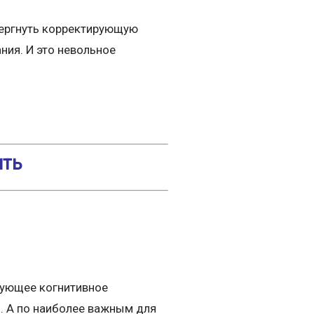
вергнуть корректирующую
ия. И это невольное
ить
дующее когнитивное
. А по наиболее важным для