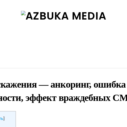
кажения — анкоринг, ошибка
ности, эффект враждебных С
ть
]