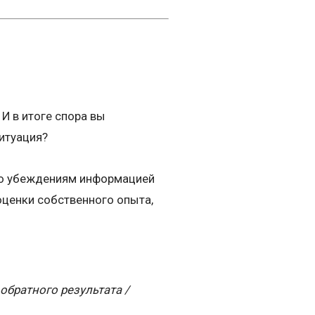
 И в итоге спора вы
итуация?
его убеждениям информацией
оценки собственного опыта,
обратного результата /