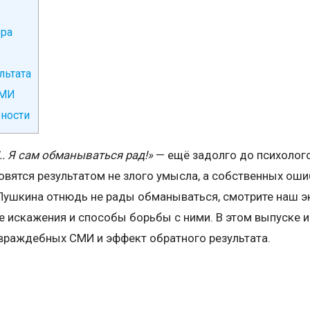
ера
льтата
СМИ
ности
!.. Я сам обманываться рад!»
— ещё задолго до психолого
овятся результатом не злого умысла, а собственных ош
 Пушкина отнюдь не рады обманываться, смотрите наш 
е искажения и способы борьбы с ними. В этом выпуске и
враждебных СМИ и эффект обратного результата.