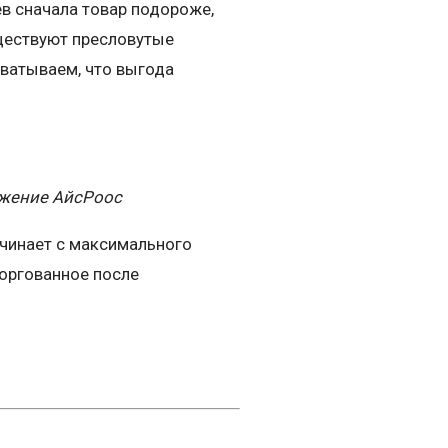
ев сначала товар подороже,
уществуют пресловутые
хватываем, что выгода
ажение АйсРоос
ачинает с максимального
торгованное после