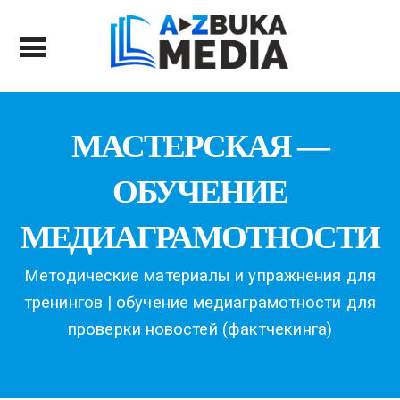
МАСТЕРСКАЯ —
ОБУЧЕНИЕ
МЕДИАГРАМОТНОСТИ
Методические материалы и упражнения для
тренингов | обучение медиаграмотности для
проверки новостей (фактчекинга)