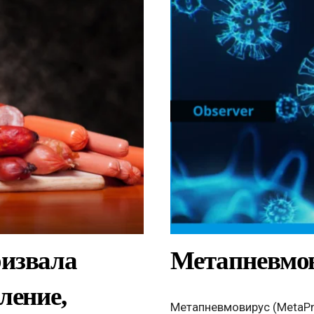
ризвала
Метапневмо
ление,
Метапневмовирус (MetaPn