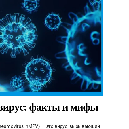
вирус: факты и мифы
eumovirus, hMPV) — это вирус, вызывающий