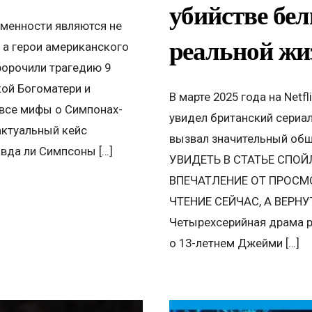
убийстве бел
менности являются не
реальной жи
 а герои американского
орочили трагедию 9
кой Богоматери и
В марте 2025 года на Netf
 все мифы о Симпонах-
увидел британский сериал
актуальный кейс
вызвал значительный об
вда ли Симпсоны […]
УВИДЕТЬ В СТАТЬЕ СПОЙ
ВПЕЧАТЛЕНИЕ ОТ ПРОСМ
ЧТЕНИЕ СЕЙЧАС, А ВЕРН
Четырехсерийная драма р
о 13-летнем Джейми […]