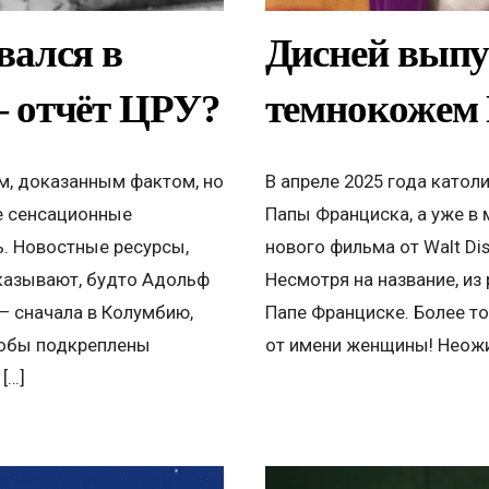
вался в
Дисней выпу
 отчёт ЦРУ?
темнокожем
м, доказанным фактом, но
В апреле 2025 года катол
е сенсационные
Папы Франциска, а уже в 
. Новостные ресурсы,
нового фильма от Walt Di
казывают, будто Адольф
Несмотря на название, из
— сначала в Колумбию,
Папе Франциске. Более то
якобы подкреплены
от имени женщины! Неожи
[…]