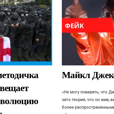
методичка
Майкл Джек
свещает
«Не могу поверить, что Д
Революцию
зато теория, что он жив, 
более распространёнными
е