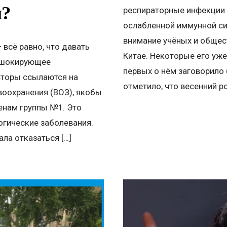
м?
респираторные инфекции у
ослабленной иммунной си
внимание учёных и общес
 всё равно, что давать
Китае. Некоторые его уж
е шокирующее
первых о нём заговорило 
авторы ссылаются на
отметило, что весенний ро
воохранения (ВОЗ), якобы
енам группы №1. Это
огические заболевания.
ла отказаться […]