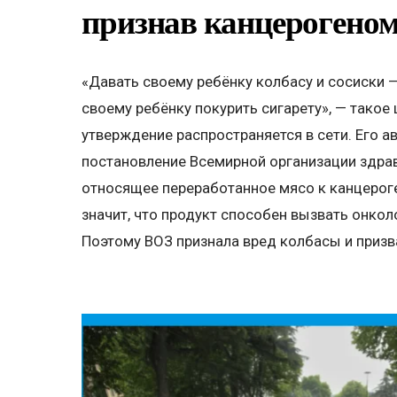
признав канцерогено
«Давать своему ребёнку колбасу и сосиски —
своему ребёнку покурить сигарету», — тако
утверждение распространяется в сети. Его 
постановление Всемирной организации здра
относящее переработанное мясо к канцерог
значит, что продукт способен вызвать онкол
Поэтому ВОЗ признала вред колбасы и призва