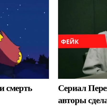
и смерть
Сериал Пере
авторы сдел