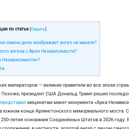
ция по статье
[
Скрыть
]
 на самом деле изображает ангел на макете?
ото ангела с Арки Независимости?
а Независимости»?
ти
их императоров — великие правители во все эпохи стре
. Похоже, президент США Дональд Трамп решил последова
представил
меценатам макет монумента «Арка Независим
а южном конце Арлингтонского мемориального моста. С
250-летия основания Соединённых Штатов в 2026 году. В
 сооружения: в частности, золотой ангел с лицом самог