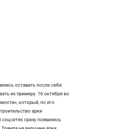
мились оставить после себя
ть их примеру. 16 октября во
ости», который, по его
троительство арки
 соцсетях сразу появились
о Трампа на вершине арки.