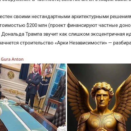
естен своими нестандартными архитектурными решениям
стоимостью $200 млн (проект финансируют частные доно
Дональда Трампа звучит как слишком эксцентричная ид
начнется строительство «Арки Независимости» — разбир