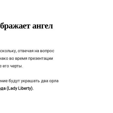
ображает ангел
скольку, отвечая на вопрос
нако во время презентации
 его черты.
ение будут украшать два орла
а (Lady Liberty).