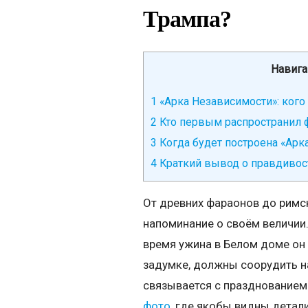
Трампа?
Навига
1
«Арка Независимости»: кого
2
Кто первым распространил ф
3
Когда будет построена «Арк
4
Краткий вывод о правдивос
От древних фараонов до римск
напоминание о своём величии
время ужина в Белом доме он
задумке, должны соорудить н
связывается с празднованием 
фото
, где якобы видны детали