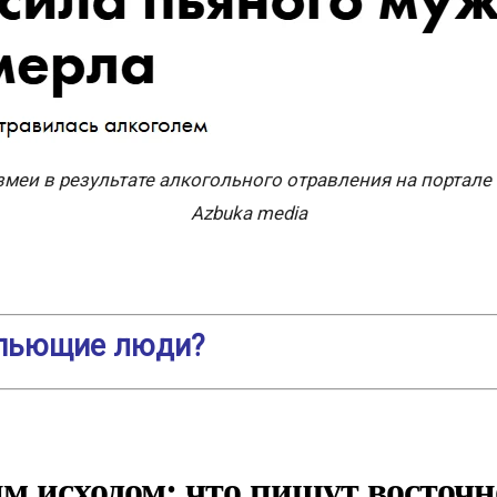
змеи в результате алкогольного отравления на портале
Azbuka media
 пьющие люди?
ым исходом: что пишут восточ