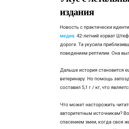
издания
Новость с практически идент
медиа
. 42-летний хорват Ште
дороге. Та укусила приблизив
поведением рептилии. Она вы
Дальше история становится ещ
ветеринару. Но помощь запозд
составил 5,1 г / кг, что являе
Что может насторожить читате
авторитетным источникам? Во-
спасением змеи, когда своя ж