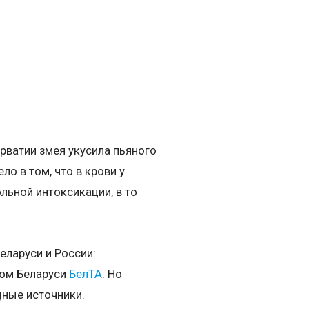
рватии змея укусила пьяного
ло в том, что в крови у
льной интоксикации, в то
еларуси и России:
ом Беларуси
БелТА
. Но
дные источники.