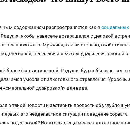
ичным содержанием распространяется как в
социальных 
ф Радулич якобы навеселе возвращался с деловой встреч
шегося прохожего. Мужчина, как ни странно, озаботился 
глядела вялой, шаталась и дважды ударилась головой о 
ё более фантастической. Радулич будто бы взял гадюку 
ала: змея умерла от алкогольного отравления. Уровень 
тся «смертельной дозировкой» для вида.
ля в такой новости и заставить провести её углубленну
первых, это неадекватное ситуации поведение хорвата 
изнь под угрозой? Во-вторых, ещё менее адекватное пов