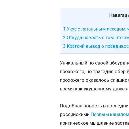
Навигаци
1
Укус с летальным исходом: 
2
Откуда новость о том, что з
3
Краткий вывод о правдивос
Уникальный по своей абсурдно
прохожего, но трагедия оберну
прохожего оказалось слишком 
время как укушенному даже н
Подобная новость в последние
российскими
Первым канало
критическое мышление застав