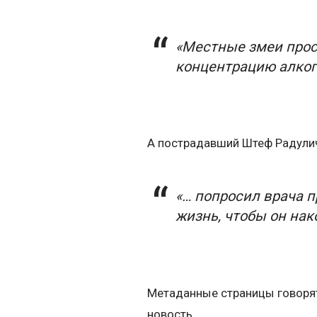
«Местные змеи прост
концентрацию алког
А пострадавший Штеф Радули
«… попросил врача п
жизнь, чтобы он нак
Метаданные страницы говорят о
новость.