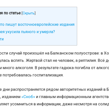
я по статье
[
Скрыть
]
что пишут восточноевропейские издания
мея укусила пьяного и умерла?
ти
сти случай произошёл на Балканском полуострове: в Хо
лась вспять. Жертвой стал не человек, а рептилия. Всё де
много алкоголя. В результате гадюка погибла от алкого
е потребовалась госпитализация.
 дни распространяется рядом авторитетных изданий в Б
м
, изданием
«Сноб»
и главным информационным агентств
ляет усомниться в информации, даже несмотря на соли