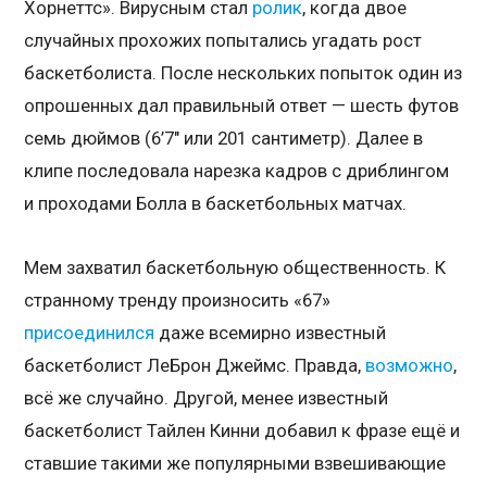
Хорнеттс». Вирусным стал
ролик
, когда двое
случайных прохожих попытались угадать рост
баскетболиста. После нескольких попыток один из
опрошенных дал правильный ответ — шесть футов
семь дюймов (6’7″ или 201 сантиметр). Далее в
клипе последовала нарезка кадров с дриблингом
и проходами Болла в баскетбольных матчах.
Мем захватил баскетбольную общественность. К
странному тренду произносить «67»
присоединился
даже всемирно известный
баскетболист ЛеБрон Джеймс. Правда,
возможно
,
всё же случайно. Другой, менее известный
баскетболист Тайлен Кинни добавил к фразе ещё и
ставшие такими же популярными взвешивающие