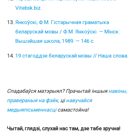
Vitebsk.biz
.
Янкоўскі, Ф.М. Гістарычная граматыка
беларускай мовы / Ф.М. Янкоўскі. — Мінск:
Вышэйшая школа, 1989. — 146 с.
19 стагоддзе беларускай мовы // Наша слова
.
Спадабаўся матэрыял? Прачытай іншыя
навіны,
правераныя на фэйк,
ці
навучайся
медыяпісьменнасці
самастойна!
Чытай, глядзі, слухай нас там, дзе табе зручна!