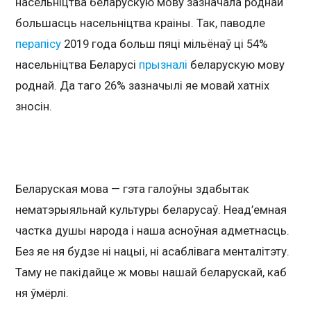
насельніцтва беларускую мову зазначала роднай
большасць насельніцтва краіны. Так, паводле
перапісу
2019 года больш пяці мільёнаў ці 54%
насельніцтва Беларусі
прызналі
беларускую мову
роднай. Да таго 26% зазначылі яе мовай хатніх
зносін.
Беларуская мова — гэта галоўны здабытак
нематэрыяльнай культуры беларусаў. Неад’емная
частка душы народа і наша асноўная адметнасць.
Без яе ня будзе ні нацыі, ні асаблівага менталітэту.
Таму не пакідайце ж мовы нашай беларускай, каб
ня ўмёрлі.