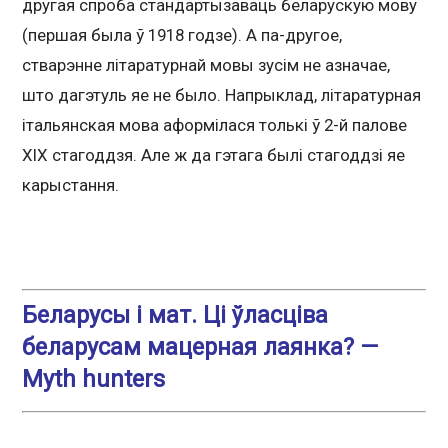
другая спроба стандартызаваць беларускую мову
(першая была ў 1918 годзе). А па-другое,
стварэнне літаратурнай мовы зусім не азначае,
што дагэтуль яе не было. Напрыклад, літаратурная
італьянская мова аформілася толькі ў 2-й палове
ХІХ стагоддзя. Але ж да гэтага былі стагоддзі яе
карыстання.
Беларусы i мат. Цi ўласцiва
беларусам мацерная лаянка? —
Myth hunters