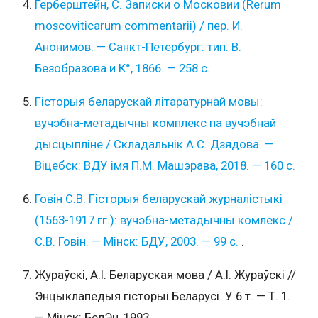
Герберштейн, С. Записки о Московии (Rerum
moscoviticarum commentarii) / пер. И.
Анонимов. — Санкт-Петербург: тип. В.
Безобразова и К°, 1866. — 258 с.
Гісторыя беларускай літаратурнай мовы:
вучэбна-метадычны комплекс па вучэбнай
дысцыпліне / Складальнік А.С. Дзядова. —
Віцебск: ВДУ імя П.М. Машэрава, 2018. — 160 с.
Говін С.В. Гісторыя беларускай журналістыкі
(1563-1917 гг.): вучэбна-метадычны комлекс /
С.В. Говін. — Мінск: БДУ, 2003. — 99 с.
.
Жураўскі, А.І. Беларуская мова / А.І. Жураўскі //
Энцыклапедыя гісторыі Беларусі. У 6 т. — Т. 1.
— Мінск: БелЭн, 1993.