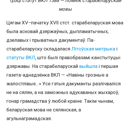
Трэці статут ВКЛ 1588 — помнік старабеларускай
мовы
Цягам XV–пачатку XVII стст. старабеларуская мова
была асновай дзяржаўных, дыпламатычных,
дзелавых і прыватных дакументаў. Па-
старабеларуску складалася
Літоўская метрыка
і
статуты
ВКЛ
, што былі правобразамі канстытуцыі
дзяржавы. На старабеларускай
выйшла
і першая
газета-аднадзёнка ВКЛ — «Навіны грозные а
жалостлівые…» Усе гэтыя дакуманты разлічваліся
не на сялян, а на заможных адукаваных жыхароў,
гонар грамадства ў любой краіне. Такім чынам,
беларуская мова не сялянская, а
агульнаграмадская.