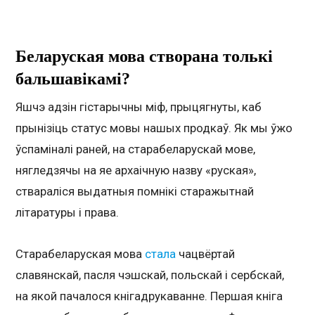
Беларуская мова створана толькі
бальшавікамі?
Яшчэ адзін гістарычны міф, прыцягнуты, каб
прынізіць статус мовы нашых продкаў. Як мы ўжо
ўспаміналі раней, на старабеларускай мове,
нягледзячы на яе архаічную назву «руская»,
ствараліся выдатныя помнікі старажытнай
літаратуры і права.
Старабеларуская мова
стала
чацвёртай
славянскай, пасля чэшскай, польскай і сербскай,
на якой пачалося кнігадрукаванне. Першая кніга