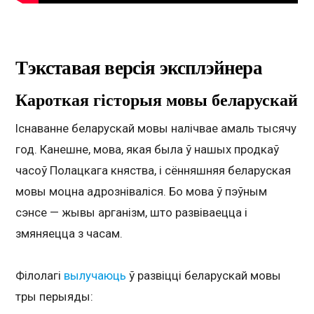
Тэкставая версія эксплэйнера
Кароткая гісторыя мовы беларускай
Існаванне беларускай мовы налічвае амаль тысячу
год. Канешне, мова, якая была ў нашых продкаў
часоў Полацкага княства, і сённяшняя беларуская
мовы моцна адрозніваліся. Бо мова ў пэўным
сэнсе — жывы арганізм, што развіваецца і
змяняецца з часам.
Філолагі
вылучаюць
ў развіцці беларускай мовы
тры перыяды: