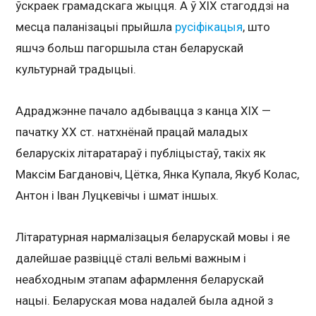
ўскраек грамадскага жыцця. А ў ХІХ стагоддзі на
месца паланізацыі прыйшла
русіфікацыя
, што
яшчэ больш пагоршыла стан беларускай
культурнай традыцыі.
Адраджэнне пачало адбывацца з канца ХІХ —
пачатку ХХ ст. натхнёнай працай маладых
беларускіх літаратараў і публіцыстаў, такіх як
Максім Багдановіч, Цётка, Янка Купала, Якуб Колас,
Антон і Іван Луцкевічы і шмат іншых.
Літаратурная нармалізацыя беларускай мовы і яе
далейшае развіццё сталі вельмі важным і
неабходным этапам афармлення беларускай
нацыі. Беларуская мова надалей была адной з