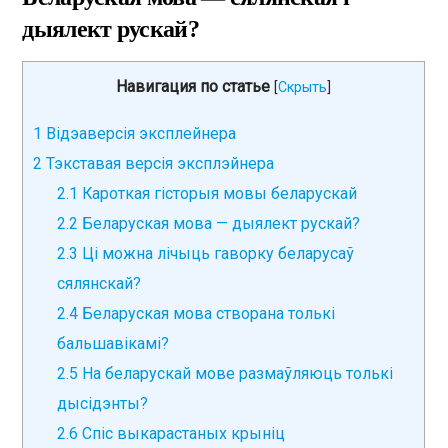
дыялект рускай?
Навигация по статье
[
Скрыть
]
1
Відэаверсія эксплейнера
2
Тэкставая версія эксплэйнера
2.1
Кароткая гісторыя мовы беларускай
2.2
Беларуская мова — дыялект рускай?
2.3
Ці можна лічыць гаворку беларусаў
сялянскай?
2.4
Беларуская мова створана толькі
бальшавікамі?
2.5
На беларускай мове размаўляюць толькі
дысідэнты?
2.6
Спіс выкарастаных крыніц