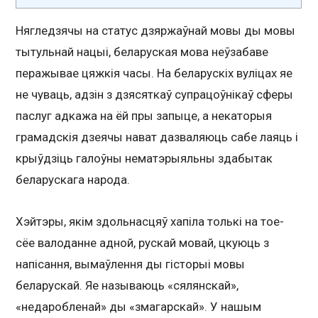
Нягледзячы на статус дзяржаўнай мовы ды мовы
тытульнай нацыі, беларуская мова неўзабаве
перажывае цяжкія часы. На беларускіх вуліцах яе
не чуваць, адзін з дзясяткаў супрацоўнікаў сферы
паслуг адкажа на ёй пры запыце, а некаторыя
грамадскія дзеячы нават дазваляюць сабе лаяць і
крыўдзіць галоўны нематэрыяльны здабытак
беларускага народа.
Хэйтэры, якім здольнасцяў хапіла толькі на тое-
сёе валоданне адной, рускай мовай, цкуюць з
напісання, вымаўлення ды гісторыі мовы
беларускай. Яе называюць «сялянскай»,
«недаробленай» ды «змагарскай». У нашым