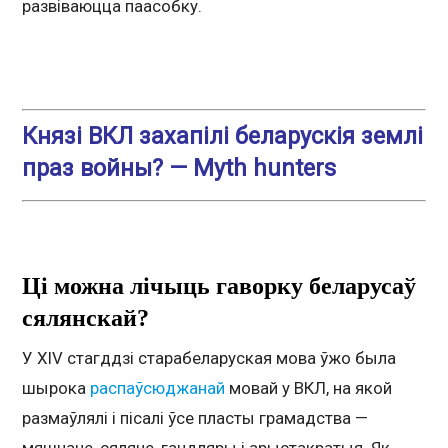
развіваюцца паасобку.
Князі ВКЛ захапілі беларускія землі
праз войны? — Myth hunters
Ці можна лічыць гаворку беларусаў
сялянскай?
У XIV стагддзі старабеларуская мова ўжо была
шырока
распаўсюджанай
мовай у ВКЛ, на якой
размаўлялі і пісалі ўсе пласты грамадства —