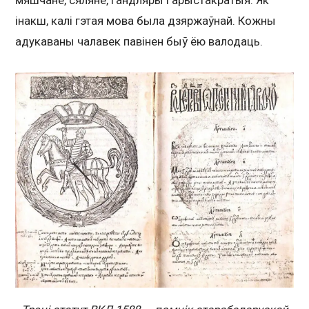
мяшчане, сяляне, гандляры і арыстакратыя. Як
інакш, калі гэтая мова была дзяржаўнай. Кожны
адукаваны чалавек павінен быў ёю валодаць.