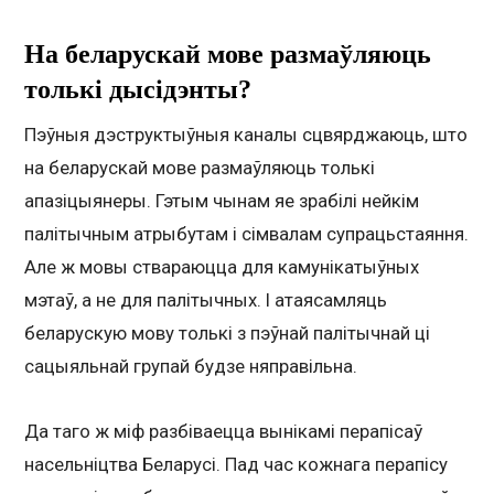
На беларускай мове размаўляюць
толькі дысідэнты?
Пэўныя дэструктыўныя каналы сцвярджаюць, што
на беларускай мове размаўляюць толькі
апазіцыянеры. Гэтым чынам яе зрабілі нейкім
палітычным атрыбутам і сімвалам супрацьстаяння.
Але ж мовы ствараюцца для камунікатыўных
мэтаў, а не для палітычных. І атаясамляць
беларускую мову толькі з пэўнай палітычнай ці
сацыяльнай групай будзе няправільна.
Да таго ж міф разбіваецца вынікамі перапісаў
насельніцтва Беларусі. Пад час кожнага перапісу