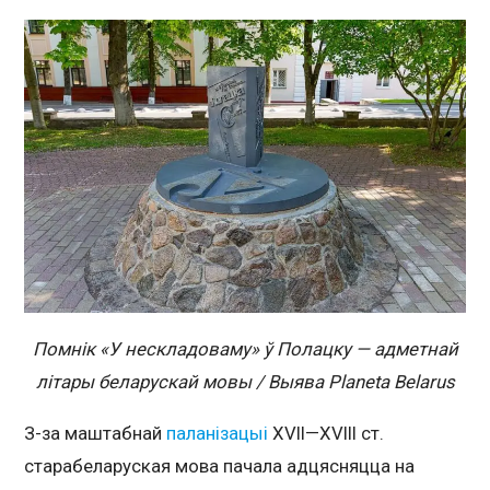
Помнік «У нескладоваму» ў Полацку — адметнай
літары беларускай мовы / Выява Planeta Belarus
З-за маштабнай
паланізацыі
XVII—XVIII ст.
старабеларуская мова пачала адцясняцца на