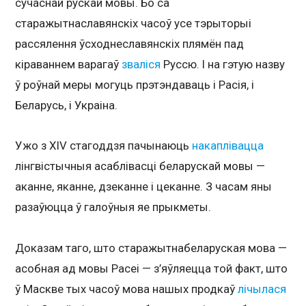
сучаснай рускай мовы. Бо са
старажытнаславянскіх часоў усе тэрыторыі
рассялення ўсходнеславянскіх плямён пад
кіраваннем варагаў
зваліся
Руссю. І на гэтую назву
ў роўнай меры могуць прэтэндаваць і Расія, і
Беларусь, і Украіна.
Ужо з XIV стагоддзя пачынаюць
накаплівацца
лінгвістычныя асаблівасці беларускай мовы —
аканне, яканне, дзеканне і цеканне. З часам яны
разаўюцца ў галоўныя яе прыкметы.
Доказам таго, што старажытнабеларуская мова —
асобная ад мовы Расеі — з’яўляецца той факт, што
ў Маскве тых часоў мова нашых продкаў
лічылася