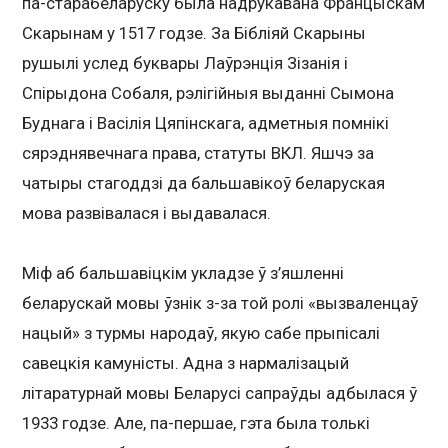
па-старабеларуску была надрукавана Францыскам
Скарынам у 1517 годзе. За Бібліяй Скарыны
рушылі услед буквары Лаўрэнція Зізанія і
Спірыдона Собаля, рэлігійныя выданні Сымона
Буднага і Васілія Цяпінскага, адметныя помнікі
сярэднявечнага права, статуты ВКЛ. Яшчэ за
чатыры стагоддзі да бальшавікоў беларуская
мова развівалася і выдавалася.
Міф аб бальшавіцкім укладзе ў з’яшленні
беларускай мовы ўзнік з-за той ролі «вызваленцаў
нацый» з турмы народаў, якую сабе прыпісалі
савецкія камуністы. Адна з нармалізацый
літаратурнай мовы Беларусі сапраўды адбылася ў
1933 годзе. Але, па-першае, гэта была толькі