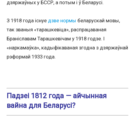
дзяржаўных у БССР, а потым і ў Беларусі.
З 1918 года існуе
дзве нормы
беларускай мовы,
так званыя «тарашкевіца», распрацаваная
Браніславам Тарашкевічам у 1918 годзе. І
«наркамаўка», кадыфікаваная згодна з дзяржаўнай
рэформай 1933 года.
Падзеі 1812 года — айчынная
вайна для Беларусі?