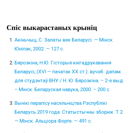
Спіс выкарастаных крыніц
Акіньчыц, С. Залаты век Беларусі. — Мінск:
Юніпак, 2002. — 127 с.
Бярозкіна, Н.Ю. Гісторыя кнігадрукавання
Беларусі, (XVI — пачатак ХХ ст.): вучэб. дапам.
для студэнтаў ВНУ / Н. Ю. Бярозкіна. – 2-е выд.
– Мінск: Беларуская навука, 2000. – 200 с.
Вынікі перапісу насельніцтва Рэспублікі
Беларусь 2019 года. Статыстычны зборнік. Т.2.
— Мінск: Альціора Форте. — 491 с.