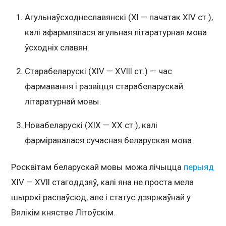
Агульнаўсходнеславянскі (ХІ — пачатак ХІV ст.),
калі афармлялася агульная літаратурная мова
ўсходніх славян.
Старабеларускі (XIV — XVIII ст.) — час
фармавання і развіцця старабеларускай
літаратурнай мовы.
Новабеларускі (ХІХ — ХХ ст.), калі
фарміравалася сучасная беларуская мова.
Росквітам беларускай мовы можа лічыцца
перыяд
XIV — XVII стагоддзяў, калі яна не проста мела
шырокі распаўсюд, але і статус дзяржаўнай у
Вялікім княстве Літоўскім.