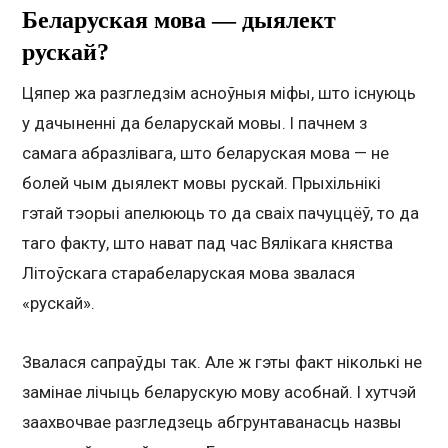
Беларуская мова — дыялект
рускай?
Цяпер жа разгледзім асноўныя міфы, што існуюць
у дачыненні да беларускай мовы. І пачнем з
самага абразлівага, што беларуская мова — не
болей чым дыялект мовы рускай. Прыхільнікі
гэтай тэорыі апелююць то да сваіх пачуццёў, то да
таго факту, што нават пад час Вялікага княства
Літоўскага старабеларуская мова звалася
«рускай».
Звалася сапраўды так. Але ж гэты факт ніколькі не
замінае лічыць беларускую мову асобнай. І хутчэй
заахвочвае разгледзець абгрунтаванасць назвы