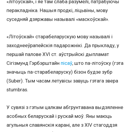
«літоўскай», і яе там слаба разумелі, патрабуючы
перакладніка. Нашыя продкі, ліцьвіны, мову
суседняй дзяржавы называлі «маскоўскай».
«Літоўскай» старабеларускую мову называлі і
заходнееўрапейскія падарожнікі. Да прыкладу, у
першай палове XVI ст. аўстрыйскі дыпламат
Сігізмунд Гэрбэрштайн
пісаў
, што па-літоўску (гэта
значыць па-старабеларуску) бізон будзе зубр
(Suber). Тым часам летувісы завуць гэтага звера
stumbras.
У сувязі з гэтым цалкам абгрунтавана выдзяленне
асобных беларускай і рускай моў. Яны маюць
агульныя славянскія карані, але з XIV стагоддзя