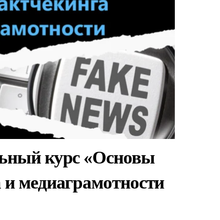
ьный курс «Основы
 и медиаграмотности