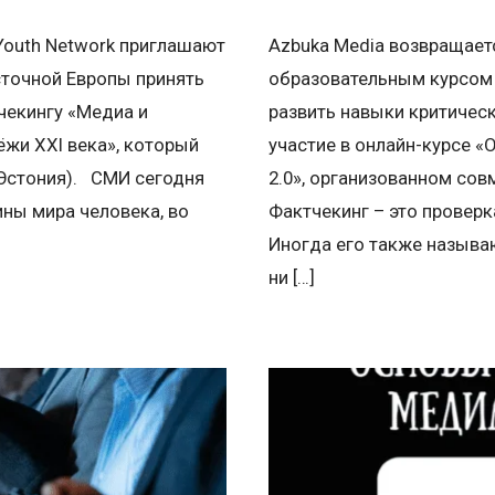
 Youth Network приглашают
Azbuka Media возвращае
точной Европы принять
образовательным курсом 
чекингу «Медиа и
развить навыки критичес
жи ХХI века», который
участие в онлайн-курсе 
 (Эстония). СМИ сегодня
2.0», организованном сов
ны мира человека, во
Фактчекинг – это проверк
Иногда его также называ
ни […]