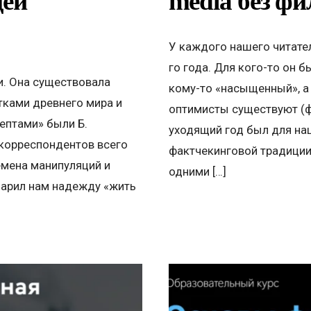
щей
media без ф
У каждого нашего читател
го года. Для кого-то он 
и. Она существовала
кому-то «насыщенный», а
тками древнего мира и
оптимисты существуют (фа
ептами» были Б.
уходящий год был для наш
 корреспондентов всего
фактчекинговой традиции 
емена манипуляций и
одними […]
одарил нам надежду «жить