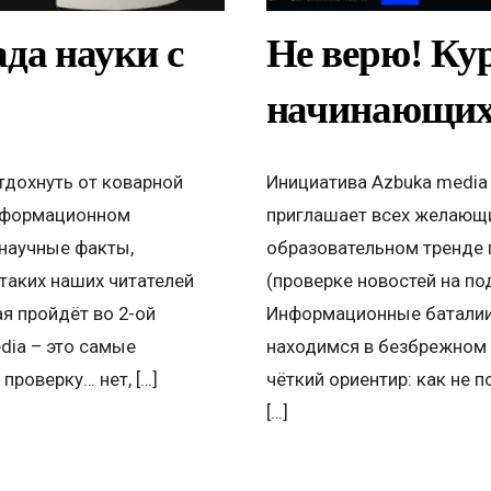
да науки с
Не верю! Ку
начинающи
тдохнуть от коварной
Инициатива Azbuka media 
нформационном
приглашает всех желающи
научные факты,
образовательном тренде п
таких наших читателей
(проверке новостей на по
ая пройдёт во 2-ой
Информационные баталии 
dia – это самые
находимся в безбрежном 
роверку… нет, […]
чёткий ориентир: как не 
[…]