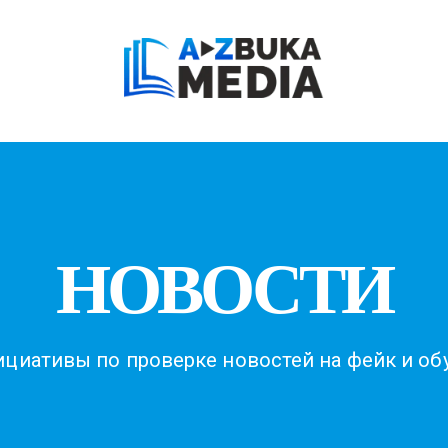
НОВОСТИ
циативы по проверке новостей на фейк и о