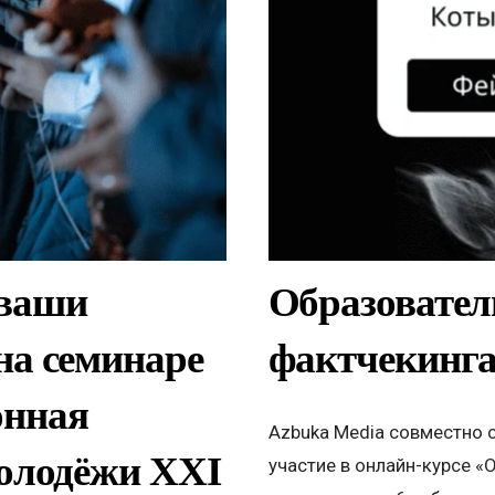
 ваши
Образовател
на семинаре
фактчекинга
онная
Azbuka Media совместно с
молодёжи ХХI
участие в онлайн-курсе «