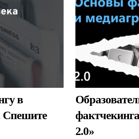
нгу в
Образовател
. Спешите
фактчекинга
2.0»