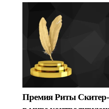
Премия Риты Скитер-